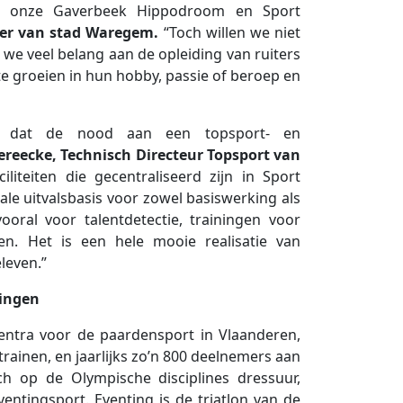
op onze Gaverbeek Hippodroom en Sport
er van stad Waregem.
“Toch willen we niet
 we veel belang aan de opleiding van ruiters
e groeien in hun hobby, passie of beroep en
rs dat de nood aan een topsport- en
Vereecke, Technisch Directeur Topsport van
liteiten die gecentraliseerd zijn in Sport
e uitvalsbasis voor zowel basiswerking als
ral voor talentdetectie, trainingen voor
den. Het is een hele mooie realisatie van
leven.”
dingen
entra voor de paardensport in Vlaanderen,
ainen, en jaarlijks zo’n 800 deelnemers aan
 op de Olympische disciplines dressuur,
entingsport. Eventing is de triatlon van de