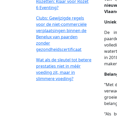
Rozetten: Klaar voor Rozet
nieuwe
6 Eventing?
Vlaand
Clubs: Gewijzigde regels
Uniek
voor de niet-commerciële
verplaatsingen binnen de
De in
Benelux van paarden
paard
zonder
volle
gezondheidscertificaat
watert
in 201
Wat als de sleutel tot betere
maken
prestaties niet in méér
voeding zit, maar in
Belang
slimmere voeding?
“Met d
verwa
groei
belang
“Als 