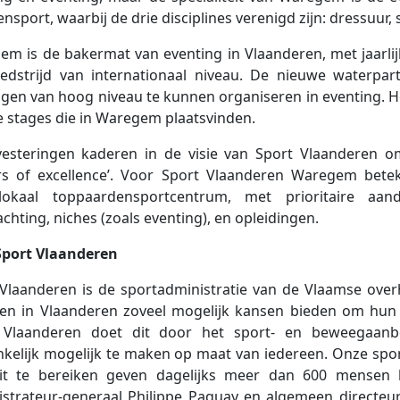
nsport, waarbij de drie disciplines verenigd zijn: dressuur
m is de bakermat van eventing in Vlaanderen, met jaarlij
edstrijd van internationaal niveau. De nieuwe waterpart
ngen van hoog niveau te kunnen organiseren in eventing. H
e stages die in Waregem plaatsvinden.
vesteringen kaderen in de visie van Sport Vlaanderen om
ers of excellence’. Voor Sport Vlaanderen Waregem betek
lokaal toppaardensportcentrum, met prioritaire aan
chting, niches (zoals eventing), en opleidingen.
Sport Vlaanderen
Vlaanderen is de sportadministratie van de Vlaamse overhe
een in Vlaanderen zoveel mogelijk kansen bieden om hun 
 Vlaanderen doet dit door het sport- en beweegaanbo
kelijk mogelijk te maken op maat van iedereen. Onze sport
t te bereiken geven dagelijks meer dan 600 mensen he
strateur-generaal Philippe Paquay en algemeen directeur