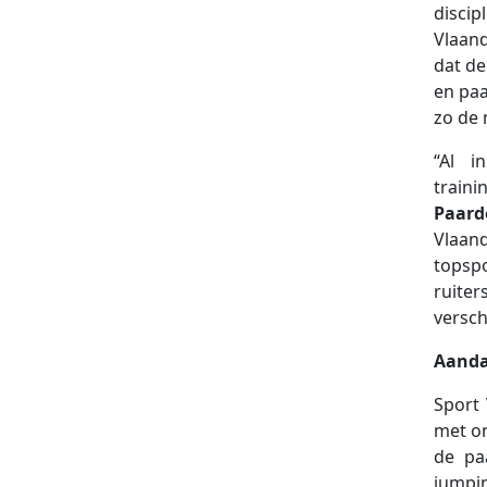
disci
Vlaan
dat de
en paa
zo de
“Al i
traini
Paard
Vlaand
topsp
ruite
versch
Aanda
Sport
met on
de pa
jumpin