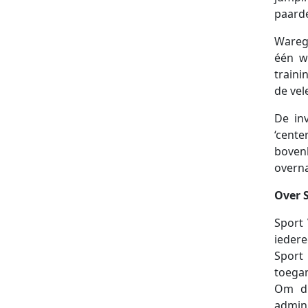
paarde
Warege
één w
traini
de vel
De in
‘cent
boven
overna
Over 
Sport 
ieder
Sport
toegan
Om di
admini