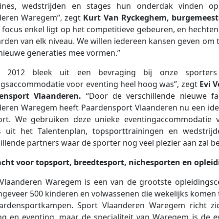
plines, wedstrijden en stages hun onderdak vinden 
deren Waregem”, zegt
Kurt Van Ryckeghem, burgemeest
 focus enkel ligt op het competitieve gebeuren, en hechten
rden van elk niveau. We willen iedereen kansen geven om t
 nieuwe generaties mee vormen.”
n 2012 bleek uit een bevraging bij onze sporte
ngsaccommodatie voor eventing heel hoog was”, zegt
Evi 
ensport Vlaanderen.
“Door de verschillende nieuwe faci
eren Waregem heeft Paardensport Vlaanderen nu een ideal
ort. We gebruiken deze unieke eventingaccommodatie voo
rs uit het Talentenplan, topsporttrainingen en wedstrij
illende partners waar de sporter nog veel plezier aan zal be
cht voor topsport, breedtesport, nichesporten en oplei
 Vlaanderen Waregem is een van de grootste opleidingsc
geveer 500 kinderen en volwassenen die wekelijks komen tr
ardensportkampen. Sport Vlaanderen Waregem richt zich
g en eventing, maar de specialiteit van Waregem is de ev