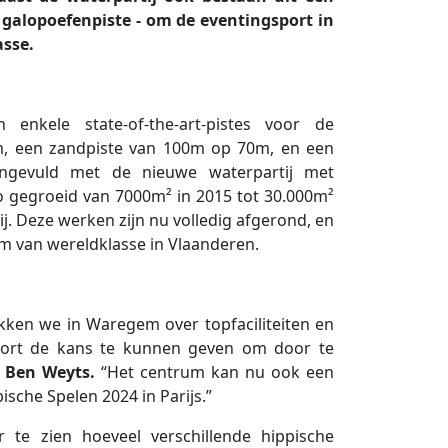
 galopoefenpiste - om de eventingsport in
asse.
nkele state-of-the-art-pistes voor de
m, een zandpiste van 100m op 70m, en een
angevuld met de nieuwe waterpartij met
o gegroeid van 7000m² in 2015 tot 30.000m²
j. Deze werken zijn nu volledig afgerond, en
 van wereldklasse in Vlaanderen.
hikken we in Waregem over topfaciliteiten en
sport de kans te kunnen geven om door te
 Ben Weyts.
“Het centrum kan nu ook een
sche Spelen 2024 in Parijs.”
te zien hoeveel verschillende hippische