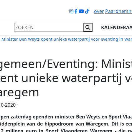
over
Paardnersh
KALENDERA
 Minister Ben Weyts opent unieke waterpartij voor eventing in W
gemeen/Eventing: Minis
ent unieke waterpartij v
aregem
0-2020 ·
open zaterdag openden minister Ben Weyts en Sport Vlaa
iddenplein van de hippodroom van Waregem. Dit is ee
,2 miljoen euro in Sport Vlaanderen Waregem - die n