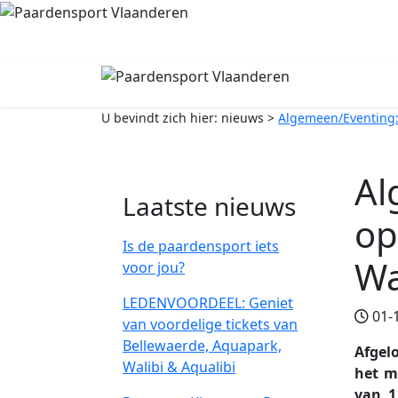
U bevindt zich hier:
nieuws
>
Algemeen/Eventing:
Al
Laatste nieuws
op
Is de paardensport iets
W
voor jou?
LEDENVOORDEEL: Geniet
01-1
van voordelige tickets van
Bellewaerde, Aquapark,
Afgel
Walibi & Aqualibi
het m
van 1