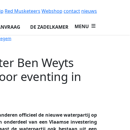
ip
Red Musketeers
Webshop
contact
nieuws
MENU
ANVRAAG
DE ZADELKAMER
aregem
ter Ben Weyts
oor eventing in
nderen officieel de nieuwe waterpartij op
n onderdeel van een Vlaamse investering
aast de waterpartij ook bestaan uit een