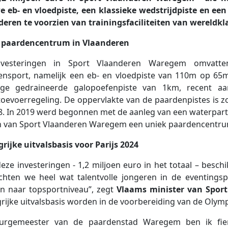
 eb- en vloedpiste, een klassieke wedstrijdpiste en een
eren te voorzien van trainingsfaciliteiten van wereldkl
 paardencentrum in Vlaanderen
vesteringen in Sport Vlaanderen Waregem omvatten e
ensport, namelijk een eb- en vloedpiste van 110m op 65
dige gedraineerde galopoefenpiste van 1km, recent a
oevoerregeling. De oppervlakte van de paardenpistes is z
8. In 2019 werd begonnen met de aanleg van een waterparti
 van Sport Vlaanderen Waregem een uniek paardencentrum
rijke uitvalsbasis voor Parijs 2024
eze investeringen - 1,2 miljoen euro in het totaal – besc
chten we heel wat talentvolle jongeren in de eventing
en naar topsportniveau”, zegt
Vlaams minister van Sport
rijke uitvalsbasis worden in de voorbereiding van de Olympi
burgemeester van de paardenstad Waregem ben ik fier 