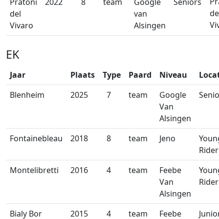
Pr
Pratoni
2022
8
team
Google
Seniors
de
del
van
Vi
Vivaro
Alsingen
EK
Jaar
Plaats
Type
Paard
Niveau
Loca
Blenheim
2025
7
team
Google
Senio
Van
Alsingen
Fontainebleau
2018
8
team
Jeno
Youn
Rider
Montelibretti
2016
4
team
Feebe
Youn
Van
Rider
Alsingen
Bialy Bor
2015
4
team
Feebe
Junio