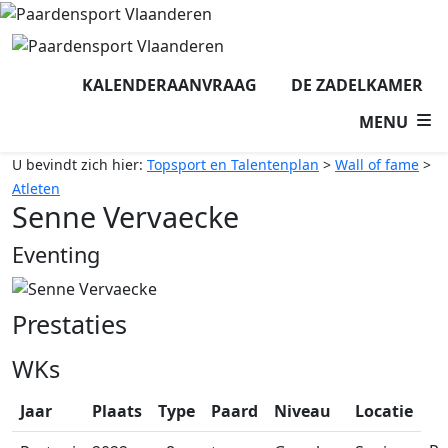
KALENDERAANVRAAG
DE ZADELKAMER
MENU
U bevindt zich hier:
Topsport en Talentenplan
>
Wall of fame
>
Atleten
Senne Vervaecke
Eventing
Prestaties
WKs
Jaar
Plaats
Type
Paard
Niveau
Locatie