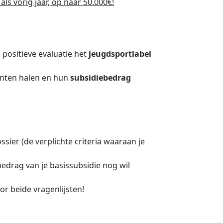
ls vorig jaar, op naar 50.000€!
 positieve evaluatie het
jeugdsportlabel
unten halen en hun
subsidiebedrag
sier (de verplichte criteria waaraan je
 bedrag van je basissubsidie nog wil
or beide vragenlijsten!