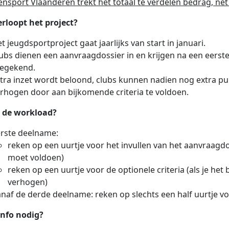
nsport Vlaanderen trekt het totaal te verdelen bedrag, net a
rloopt het project?
t jeugdsportproject gaat jaarlijks van start in januari.
ubs dienen een aanvraagdossier in en krijgen na een eerste
oegekend.
tra inzet wordt beloond, clubs kunnen nadien nog extra p
rhogen door aan bijkomende criteria te voldoen.
s de workload?
rste deelname:
reken op een uurtje voor het invullen van het aanvraagdos
moet voldoen)
reken op een uurtje voor de optionele criteria (als je het
verhogen)
naf de derde deelname: reken op slechts een half uurtje vo
info nodig?