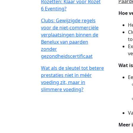
Paarde
Rozetten: Klaar voor Rozet
6 Eventing?
Hoe ve
Clubs: Gewijzigde regels
He
voor de niet-commerciële
Cl
verplaatsingen binnen de
t
Benelux van paarden
Ex
zonder
ve
gezondheidscertificaat
Wat i
Wat als de sleutel tot betere
prestaties niet in méér
Ee
voeding zit, maar in
slimmere voeding?
Va
Meer 