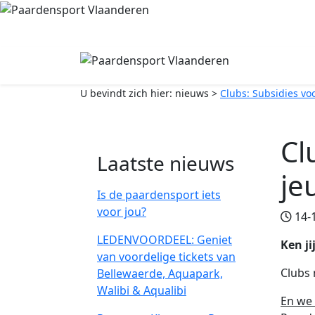
U bevindt zich hier:
nieuws
>
Clubs: Subsidies vo
Cl
Laatste nieuws
je
Is de paardensport iets
voor jou?
14-1
LEDENVOORDEEL: Geniet
Ken ji
van voordelige tickets van
Clubs 
Bellewaerde, Aquapark,
Walibi & Aqualibi
En we 