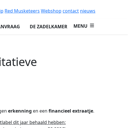
ip
Red Musketeers
Webshop
contact
nieuws
MENU
ANVRAAG
DE ZADELKAMER
itatieve
jgen
erkenning
en een
financieel
extraatje
.
label dit jaar behaald hebben: