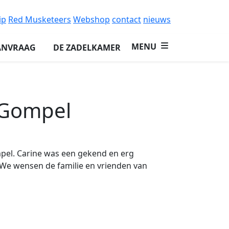
ip
Red Musketeers
Webshop
contact
nieuws
MENU
ANVRAAG
DE ZADELKAMER
 Gompel
mpel. Carine was een gekend en erg
 We wensen de familie en vrienden van