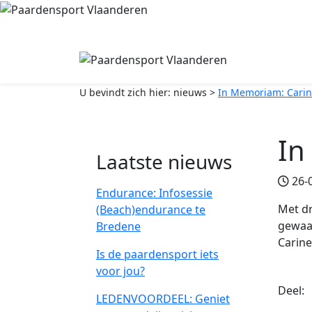
U bevindt zich hier:
nieuws
>
In Memoriam: Cari
In
Laatste nieuws
26-0
Endurance: Infosessie
Met dr
(Beach)endurance te
gewaar
Bredene
Carine
Is de paardensport iets
voor jou?
Deel:
LEDENVOORDEEL: Geniet